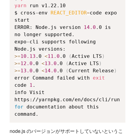
yarn
 run v1.22.10

$ cross-env 
REACT_EDITOR
=
code expo 
start

ERROR: Node.js version 
14.0
.0 is 
no longer supported.

expo-cli supports following 
>=
10.13
.0 
<
11.0
.0 
(
Active LTS
)
>=
12.0
.0 
<
13.0
.0 
(
Active LTS
)
>=
13.0
.0 
<
14.0
.0 
(
Current Release
)
error Command failed with 
exit
code 
1
.

info Visit 
https://yarnpkg.com/en/docs/cli/run 
for
 documentation about this 
command.
node.js のバージョンがサポートしていないというこ